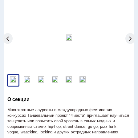
Антитеррористическая деятельность
Контакты
3D-тур
> г. Ростов-на-Дону, пл. К. Маркса, 5/1
+7 (863) 251-66-09
О секции
Многократные лауреаты в международных фестивалях-
конкурсах Танцевальный проект "Фиеста" приглашает научиться
танцевать или повысить свой уровень в самых модных и
современных стилях hip-hop, street dance, go go, jazz funk,
vogue, waacking, locking и других эстрадных направлениях.