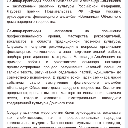
Семинар-практикум провёл Венглевский Александр Альбинович
Антитеррористическая деятельность
– заслуженный работник культуры Российской Федерации,
Лауреат премии Правительства РФ «Душа России»,
Контакты
руководитель фольклорного ансамбля «Вольница» Областного
дома народного творчества.
3D-тур
Семинар-практикум направлен на повышение
профессионального уровня, мастерства руководителей,
вокалистов в области традиционной песенной культуры.
> г. Ростов-на-Дону, пл. К. Маркса, 5/1
Слушатели получили рекомендации в вопросах организации
фольклорных коллективов, этапов подготовительной работы,
+7 (863) 251-66-09
подбора репетиционного материала. Александр Альбинович на
примере работы с участниками семинара наглядно
проиллюстрировал процесс разучивания казачьей песни от
записи текста, разучивания отдельных партий, «дишканта» до
совместного исполнения. В практической части семинара ярким
событием стало выступление фольклорного ансамбля
«Вольница» Областного дома народного творчества. Коллектив
продемонстрировал высокое мастерство исполнения казачьих
песен, которые являются нематериальным наследием
традиционной культуры Донского края.
Среди участников мероприятия были руководители, вокалисты
как любительских, так и профессиональных народных
коллективов, студенты Таганрогского музыкального колледжа,
обучающиеся на народном отделении. Участниками семинара-