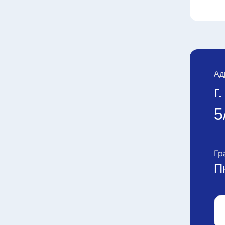
Ад
г
5
Гр
П