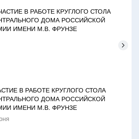
Врем
един
2 ию
АСТИЕ В РАБОТЕ КРУГЛОГО СТОЛА
НТРАЛЬНОГО ДОМА РОССИЙСКОЙ
МИИ ИМЕНИ М.В. ФРУНЗЕ
юня