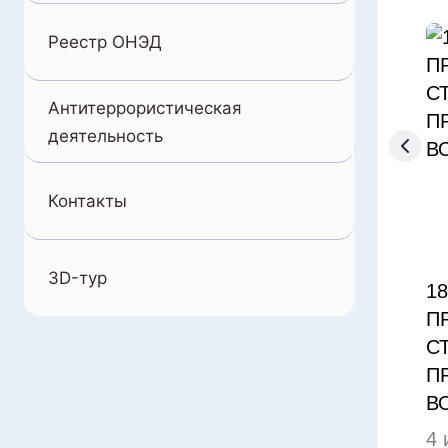
Реестр ОНЭД
Антитеррористическая
деятельность
Контакты
3D-тур
1
П
С
П
В
4 