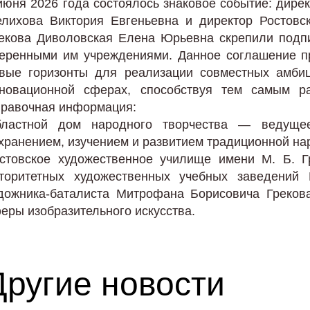
июня 2026 года состоялось знаковое событие: дире
лихова Виктория Евгеньевна и директор Ростовс
екова Диволовская Елена Юрьевна скрепили подп
еренными им учреждениями. Данное соглашение пр
вые горизонты для реализации совместных амбиц
новационной сферах, способствуя тем самым ра
равочная информация:
ластной дом народного творчества — ведуще
хранением, изучением и развитием традиционной на
стовское художественное училище имени М. Б. 
торитетных художественных учебных заведений
дожника-баталиста Митрофана Борисовича Греков
еры изобразительного искусства.
Другие новости