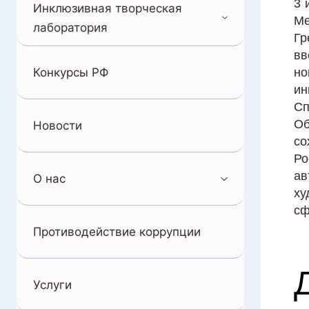
3 
Инклюзивная творческая
Ме
лаборатория
Гр
вв
Конкурсы РФ
но
ин
Сп
Об
Новости
со
Ро
ав
О нас
ху
сф
Противодействие коррупции
Услуги