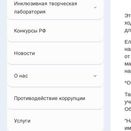
Инклюзивная творческая
лаборатория
Эт
хо
дл
Конкурсы РФ
Ел
на
Новости
от
ма
на
О нас
*О
Та
Противодействие коррупции
уч
Об
Услуги
"Н
им