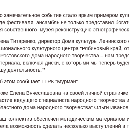
о замечательное событие стало ярким примером куль
де фестиваля ансамбль не только представил богато
я собственного музея реконструкцию этнографическо
ена Титаренко, директор Дома культуры Ленинского о
ционального культурного центра "Рябиновый край, 
 Ростовского Дома народного творчества – нам пред
териала, включая диски, с которыми мы теперь буде
шу деятельность."*
б этом сообщает ГТРК "Мурман".
кже Елена Вячеславовна на своей личной страничке
астие ведущего специалиста народного творчества 
ластного дома народного творчества" Ольги Иванов
аш коллектив обеспечен методическим материалом и
ела возможность сделать несколько выступлений в 