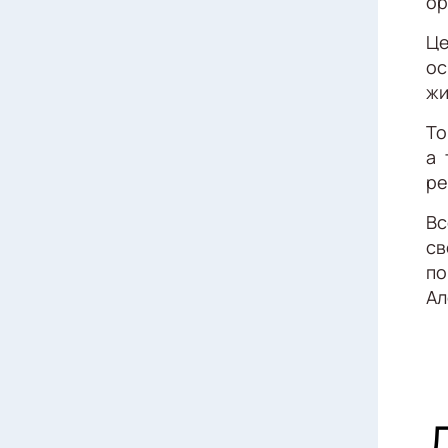
ор
Це
ос
жи
То
а 
ре
Вс
св
п
Ал