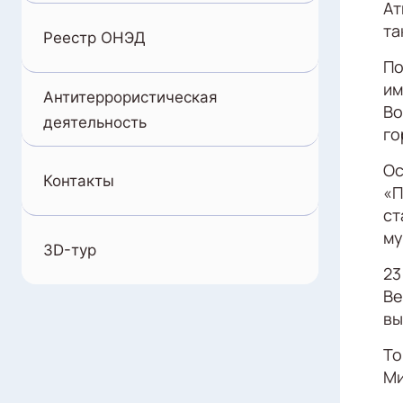
Ат
та
Реестр ОНЭД
По
и
Антитеррористическая
Во
деятельность
го
Ос
Контакты
«П
ст
му
3D-тур
23
Ве
вы
То
Ми