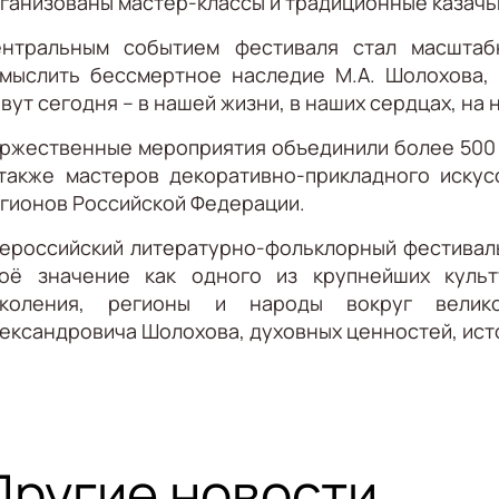
ганизованы мастер-классы и традиционные казачь
нтральным событием фестиваля стал масштаб
мыслить бессмертное наследие М.А. Шолохова, 
вут сегодня – в нашей жизни, в наших сердцах, на
ржественные мероприятия объединили более 500 у
также мастеров декоративно-прикладного искус
гионов Российской Федерации.
ероссийский литературно-фольклорный фестивал
оё значение как одного из крупнейших куль
околения, регионы и народы вокруг велико
ександровича Шолохова, духовных ценностей, исто
Другие новости