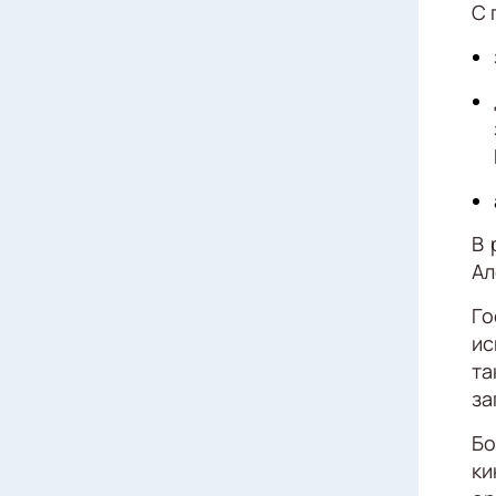
С 
В 
Ал
Го
ис
т
за
Бо
ки