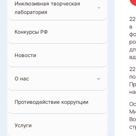
Инклюзивная творческая
лаборатория
22
в 
Конкурсы РФ
фо
ро
дл
Новости
вд
22
по
О нас
Пр
на
Противодействие коррупции
Ос
Ми
Во
Услуги
ст