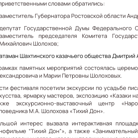
приветственными словами обратились:
заместитель Губернатора Ростовской области Анд
депутат Государственной Думы Федерального С
заместитель председателя Комитета Государ
Михайлович Шолохов;
атаман Шахтинского казачьего общества Дмитрий 
рамках памятных мероприятий состоялась церемо
ександровича и Марии Петровны Шолоховых.
сти фестиваля посетили экскурсии по усадьбе пи
кусства, ярмарку мастеров, экспозицию «Казаки н
акже экскурсионно-выставочный центр «Нар
поведника М.А. Шолохова «Тихий Дон».
льшой интерес вызвала интерактивная площад
нофильме “Тихий Дон”», а также «Занимательный