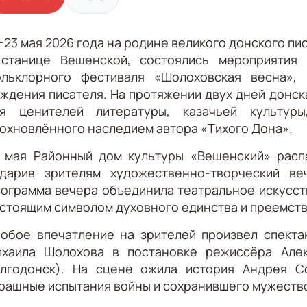
-23 мая 2026 года на родине великого донского п
станице Вешенской, состоялись мероприятия 
льклорного фестиваля «Шолоховская весна»,
ждения писателя. На протяжении двух дней донск
я ценителей литературы, казачьей культуры
охновлённого наследием автора «Тихого Дона».
 мая Районный дом культуры «Вешенский» распа
дарив зрителям художественно-творческий в
ограмма вечера объединила театральное искусств
стоящим символом духовного единства и преемств
обое впечатление на зрителей произвел спекта
хаила Шолохова в постановке режиссёра Алекс
лгодонск). На сцене ожила история Андрея С
рашные испытания войны и сохранившего мужество,