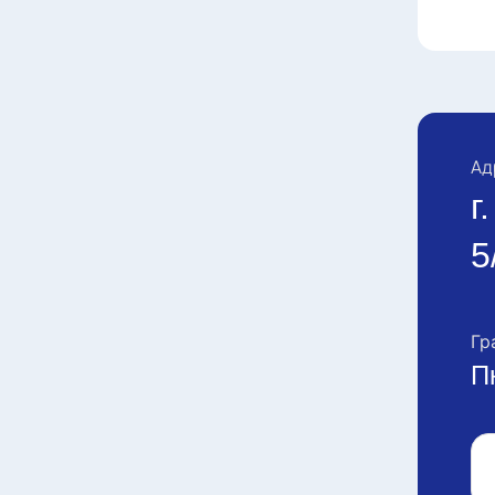
Ад
г
5
Гр
П