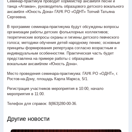
Семинар-практикум проводит хормейстер ансамбля песни и
Антитеррористическая деятельность
танца «Атаман», руководитель образцового детского вокального
ансамбля «Юность Дона» ГАУК РО «ОДНТ» Топчий Татьяна
Контакты
Сергеевна.
3D-тур
В программе семинара-практикума будут обсуждены вопросы
организации работы детских фольклорных коллективов;
теоретические вопросы охраны и гигиены детского певческого
голоса; методики обучения детей народному пению; основные
> г. Ростов-на-Дону, пл. К. Маркса, 5/1
принципы формирования репертуара согласно возрастным и
индивидуальным особенностям. Практическая часть будет
+7 (863) 251-66-09
представлена на примере работы с образцовым
вокальным ансамблем «Юность Дона».
Место проведения семинара-практикума: ГАУК РО «ОДНТ», г.
Ростов-на-Дону, площадь Карла Маркса, 5/1.
Регистрация участников мероприятия в 10:00, начало
мероприятия в 11:00.
Телефон для справок: 8(863)280-00-36.
Другие новости