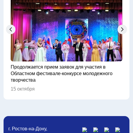
Продолжается прием заявок для участия в
30 с
Областном фестивале-конкурсе молодежного
руко
творчества
вока
15 октября
1 ок
г. Ростов-на-Дону,