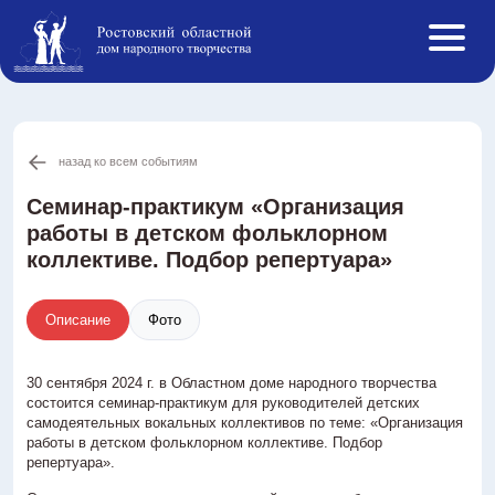
назад ко всем событиям
Афиша
События ОДНТ
Семинар-практикум «Организация
работы в детском фольклорном
Студии и кружки
коллективе. Подбор репертуара»
Творческие коллективы
Инклюзивная творческая лаборатория
Описание
Фото
Конкурсы РФ
Новости
30 сентября 2024 г. в Областном доме народного творчества
О нас
состоится семинар-практикум для руководителей детских
Противодействие коррупции
самодеятельных вокальных коллективов по теме: «Организация
работы в детском фольклорном коллективе. Подбор
Услуги
репертуара».
Реестр ОНЭД