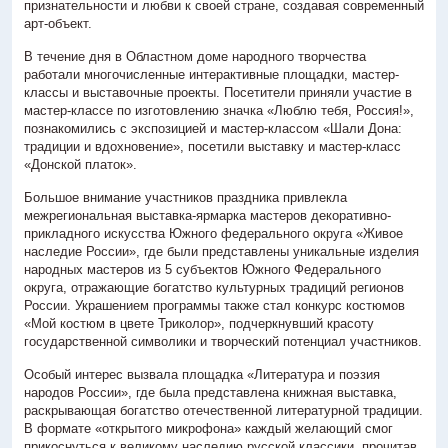
признательности и любви к своей стране, создавая современный
арт-объект.
В течение дня в Областном доме народного творчества
работали многочисленные интерактивные площадки, мастер-
классы и выставочные проекты. Посетители приняли участие в
мастер-классе по изготовлению значка «Люблю тебя, Россия!»,
познакомились с экспозицией и мастер-классом «Шали Дона:
традиции и вдохновение», посетили выставку и мастер-класс
«Донской платок».
Большое внимание участников праздника привлекла
межрегиональная выставка-ярмарка мастеров декоративно-
прикладного искусства Южного федерального округа «Живое
наследие России», где были представлены уникальные изделия
народных мастеров из 5 субъектов Южного Федерального
округа, отражающие богатство культурных традиций регионов
России. Украшением программы также стал конкурс костюмов
«Мой костюм в цвете Триколор», подчеркнувший красоту
государственной символики и творческий потенциал участников.
Особый интерес вызвала площадка «Литература и поэзия
народов России», где была представлена книжная выставка,
раскрывающая богатство отечественной литературной традиции.
В формате «открытого микрофона» каждый желающий смог
прикоснуться к великому наследию русской классики, прочитав