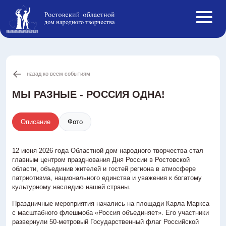
назад ко всем событиям
Афиша
События ОДНТ
МЫ РАЗНЫЕ - РОССИЯ ОДНА!
Студии и кружки
Творческие коллективы
Описание
Фото
Инклюзивная творческая лаборатория
Конкурсы РФ
12 июня 2026 года Областной дом народного творчества стал
главным центром празднования Дня России в Ростовской
Новости
области, объединив жителей и гостей региона в атмосфере
патриотизма, национального единства и уважения к богатому
О нас
культурному наследию нашей страны.
Противодействие коррупции
Праздничные мероприятия начались на площади Карла Маркса
Услуги
с масштабного флешмоба «Россия объединяет». Его участники
развернули 50-метровый Государственный флаг Российской
Реестр ОНЭД