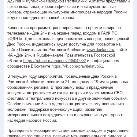
Адыгея и Луганской Народной Республики. Артисты представили
яркие вокальные, хореографические и инструментальные
номера, отражающие культурное многообразие народов России
и духовное единство нашей страны.
Концертная программа транслировалась в прямом эфире на
телеканале «Дон 24» и на экране перед входом в ГАУК РО
«ОДНТ». Для всех желающих посмотреть концерт, посвященный
Дню России, видеозапись будет доступна для просмотра на
сайте Правительства Ростовской области
www.donland.ru
, сайте
ИА «Дон 24», в Rutube-канале Правительства Ростовской
области
https://rutube.ru/channel/23504238/
и в официальном
сообществе ВКонтакте
https://vk.com/pravitelstvo61
.
В текущем году мероприятия, посвященные Дню России в
Ростовской области, охватили 21 площадку в 19 муниципальных
образованиях региона. В программу вошли праздничные
концерты, патриотические акции, встречи с участниками СВО,
фестивали театрального искусства и другие значимые события.
Особое внимание было уделено патриотическому воспитанию
молодежи, поддержке военнослужащих, развитию
межрегионального сотрудничества и сохранению культурного
наследия народов России.
Проведенные мероприятия стали важным вкладом в укрепление
гражданского единства, развитие межнационального диалога и