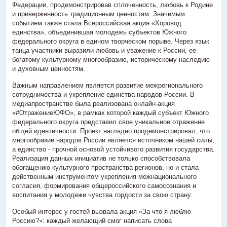
Федерации, продемонстрировав сплоченность, любовь к Родине
Антитеррористическая деятельность
и приверженность традиционным ценностям. Значимым
событием также стала Всероссийская акция «Хоровод
Контакты
единства», объединившая молодежь субъектов Южного
3D-тур
федерального округа в едином творческом порыве. Через язык
танца участники выразили любовь и уважение к России, ее
богатому культурному многообразию, историческому наследию
и духовным ценностям.
> г. Ростов-на-Дону, пл. К. Маркса, 5/1
Важным направлением является развитие межрегионального
+7 (863) 251-66-09
сотрудничества и укрепление единства народов России. В
медиапространстве была реализована онлайн-акция
«#ОтражениеЮФО», в рамках которой каждый субъект Южного
федерального округа представил свое уникальное отражение
общей идентичности. Проект наглядно продемонстрировал, что
многообразие народов России является источником нашей силы,
а единство - прочной основой устойчивого развития государства.
Реализация данных инициатив не только способствовала
обогащению культурного пространства регионов, но и стала
действенным инструментом укрепления межнационального
согласия, формирования общероссийского самосознания и
воспитания у молодежи чувства гордости за свою страну.
Особый интерес у гостей вызвала акция «За что я люблю
Россию?»: каждый желающий смог написать слова