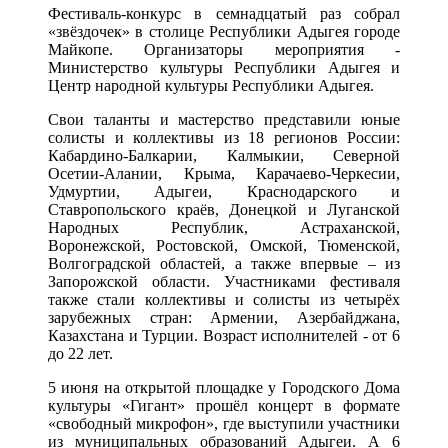
Фестиваль-конкурс в семнадцатый раз собрал
«звёздочек» в столице Республики Адыгея городе
Майкопе. Организаторы мероприятия -
Министерство культуры Республики Адыгея и
Центр народной культуры Республики Адыгея.
Свои таланты и мастерство представили юные
солисты и коллективы из 18 регионов России:
Кабардино-Балкарии, Калмыкии, Северной
Осетии-Алании, Крыма, Карачаево-Черкесии,
Удмуртии, Адыгеи, Краснодарского и
Ставропольского краёв, Донецкой и Луганской
Народных Республик, Астраханской,
Воронежской, Ростовской, Омской, Тюменской,
Волгоградской областей, а также впервые – из
Запорожской области. Участниками фестиваля
также стали коллективы и солисты из четырёх
зарубежных стран: Армении, Азербайджана,
Казахстана и Турции. Возраст исполнителей - от 6
до 22 лет.
5 июня на открытой площадке у Городского Дома
культуры «Гигант» прошёл концерт в формате
«свободный микрофон», где выступили участники
из муниципальных образований Адыгеи. А 6