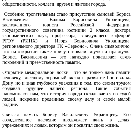
общественности, коллеги, друзья и жители города.
Особенно трогательным стало присутствие сыновей Бориса
Васильевича — Вадима Борисовича Украинцева,
заслуженного юриста Российской Федерации,
государственного советника юстиции 2 класса, доктора
экономических наук, профессора, заведующего кафедрой
РГЭУ (РИНХ), и Игоря Борисовича Украинцева,
регионального директора ГК «Серконс». Очень символично,
что на открытии также присутствовали внучка и правнучка
Бориса Васильевича — это наглядно показывает связь
поколений и преемственность памяти.
Открытие мемориальной доски - это не только дань памяти
человеку, внесшему огромный вклад в развитие Ростова-на-
Дону, но и знак глубокого уважения к тем, кто своим трудом
создавал будущее нашего региона. Такие события
напоминают нам, что история города складывается из судеб
людей, искренне преданных своему делу и своей малой
родине.
Светлая память Борису Васильевичу Украинцеву. Его
созидательное наследие продолжает жить в делах,
учреждениях и людях, которым он посвятил свою жизнь.