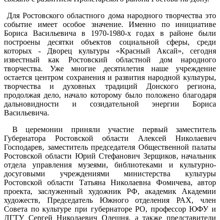
Для Ростовского областного дома народного творчества это
событие имеет особое значение. Именно по инициативе
Бориса Васильевича в 1970-1980-х годах в районе были
построены десятки объектов социальной сферы, среди
которых - Дворец культуры «Красный Аксай», сегодня
известный как Ростовский областной дом народного
творчества. Уже многие десятилетия наше учреждение
остается центром сохранения и развития народной культуры,
творчества и духовных традиций Донского региона,
продолжая дело, начало которому было положено благодаря
дальновидности и созидательной энергии Бориса
Васильевича.
В церемонии приняли участие первый заместитель
Губернатора Ростовской области Алексей Николаевич
Господарев, заместитель председателя Общественной палаты
Ростовской области Юрий Стефанович Зерщиков, начальник
отдела управления музеями, библиотеками и культурно-
досуговыми учреждениями министерства культуры
Ростовской области Татьяна Николаевна Фомичева, автор
проекта, заслуженный художник РФ, академик Академии
художеств, Председатель Южного отделения РАХ, член
Совета по культуре при губернаторе РО, профессор ЮФУ и
ДГТУ Сергей Николаевич Олешня, а также представители