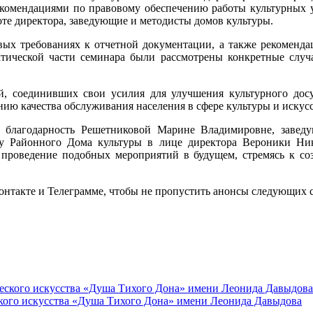
екомендациями по правовому обеспечению работы культурных 
оте директора, заведующие и методисты домов культуры.
х требованиях к отчетной документации, а также рекомендац
тической части семинара были рассмотрены конкретные случа
, соединивших свои усилия для улучшения культурного досу
ию качества обслуживания населения в сфере культуры и искусс
 благодарность Решетниковой Марине Владимировне, заведу
у Районного Дома культуры в лице директора Вероники Ни
 проведение подобных мероприятий в будущем, стремясь к со
Контакте и Телеграмме, чтобы не пропустить анонсы следующих 
ского искусства «Душа Тихого Дона» имени Леонида Давыдова