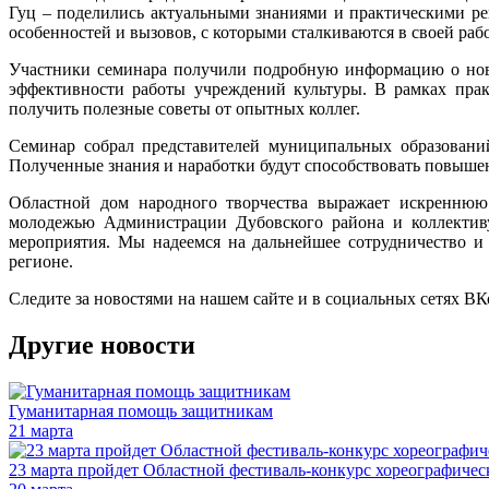
Гуц – поделились актуальными знаниями и практическими р
особенностей и вызовов, с которыми сталкиваются в своей раб
Участники семинара получили подробную информацию о новы
эффективности работы учреждений культуры. В рамках прак
получить полезные советы от опытных коллег.
Семинар собрал представителей муниципальных образований
Полученные знания и наработки будут способствовать повышен
Областной дом народного творчества выражает искреннюю
молодежью Администрации Дубовского района и коллектив
мероприятия. Мы надеемся на дальнейшее сотрудничество и
регионе.
Следите за новостями на нашем сайте и в социальных сетях В
Другие новости
Гуманитарная помощь защитникам
21 марта
23 марта пройдет Областной фестиваль-конкурс хореографиче