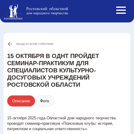
назад ко всем событиям
Афиша
События ОДНТ
15 ОКТЯБРЯ В ОДНТ ПРОЙДЕТ
СЕМИНАР-ПРАКТИКУМ ДЛЯ
Студии и кружки
СПЕЦИАЛИСТОВ КУЛЬТУРНО-
Творческие коллективы
ДОСУГОВЫХ УЧРЕЖДЕНИЙ
Инклюзивная творческая лаборатория
РОСТОВСКОЙ ОБЛАСТИ
Конкурсы РФ
Новости
Описание
Фото
О нас
Противодействие коррупции
15 октября 2025 года Областной дом народного творчества
Услуги
проводит семинар-практикум «Поисковые клубы: история,
патриотизм и социальная ответственность».
Реестр ОНЭД