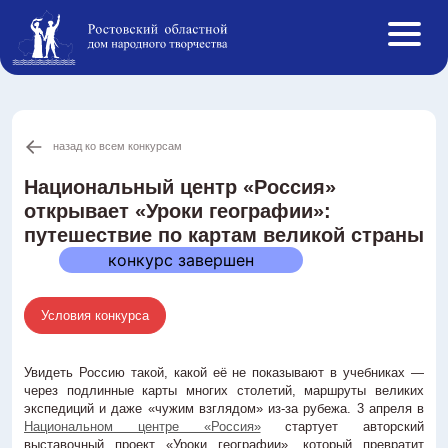
назад ко всем конкурсам
Афиша
События ОДНТ
Национальный центр «Россия»
открывает «Уроки географии»:
Студии и кружки
путешествие по картам великой страны
Творческие коллективы
конкурс завершен
Инклюзивная творческая лаборатория
Конкурсы РФ
Условия конкурса
Новости
О нас
Увидеть Россию такой, какой её не показывают в учебниках —
Противодействие коррупции
через подлинные карты многих столетий, маршруты великих
экспедиций и даже «чужим взглядом» из-за рубежа. 3 апреля в
Услуги
Национальном центре «Россия»
стартует авторский
Реестр ОНЭД
выставочный проект «Уроки географии», который превратит