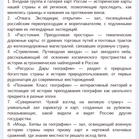
1. Входная группа и галерея карт России — исторические карты
нашей страны и её регионов, позволяющие проследить, как
менялись границы и названия на протяжении веков.
2. «Отвага. Экспедиции, открытия» — зал, посвящённый
российским первопроходцам и мореплавателям, с подлинными
картами их легендарных экспедиций.
3. «Расстояния. Преодолевая просторы» — тематические
дорожные карты: от древних торговых путей и почтовых трактов
до железнодорожных магистралей, связавших огромную страну.
4. «Стремление. Путеводная звезда» — зал звездного неба,
рассказывающий об освоении космического пространства и
истории астрономических наблюдений в России.
5. «Ресурсы. Дары географии» — раздел о природных
богатствах страны и истории природопользования, от первых
рудознатцев до современных месторождений.
6. «Познание. Класс географии» — интерактивный лекторий и
экспозиция об истории преподавания географии как школьного
предмета в разные эпохи.
7. «Суверенитет. Чужой взгляд на великую страну» —
уникальный зал карикатур и карт, созданных за рубежом,
показывающих, какой видели и видят Россию другие
государства.
8. «Мощь. Битвы за географию» — зал, освещающий военную
историю страны через призму карт и чертежей ключевых
сражений, где знание местности решало исход битв.