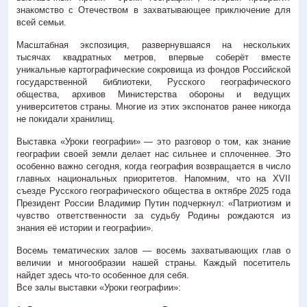
знакомство с Отечеством в захватывающее приключение для
Антитеррористическая деятельность
всей семьи.
Контакты
Масштабная экспозиция, развернувшаяся на нескольких
3D-тур
тысячах квадратных метров, впервые соберёт вместе
уникальные картографические сокровища из фондов Российской
государственной библиотеки, Русского географического
общества, архивов Министерства обороны и ведущих
> г. Ростов-на-Дону, пл. К. Маркса, 5/1
университетов страны. Многие из этих экспонатов ранее никогда
не покидали хранилищ.
+7 (863) 251-66-09
Выставка «Уроки географии» — это разговор о том, как знание
географии своей земли делает нас сильнее и сплоченнее. Это
особенно важно сегодня, когда география возвращается в число
главных национальных приоритетов. Напомним, что на XVII
съезде Русского географического общества в октябре 2025 года
Президент России Владимир Путин подчеркнул: «Патриотизм и
чувство ответственности за судьбу Родины рождаются из
знания её истории и географии».
Восемь тематических залов — восемь захватывающих глав о
величии и многообразии нашей страны. Каждый посетитель
найдет здесь что-то особенное для себя.
Все залы выставки «Уроки географии»: