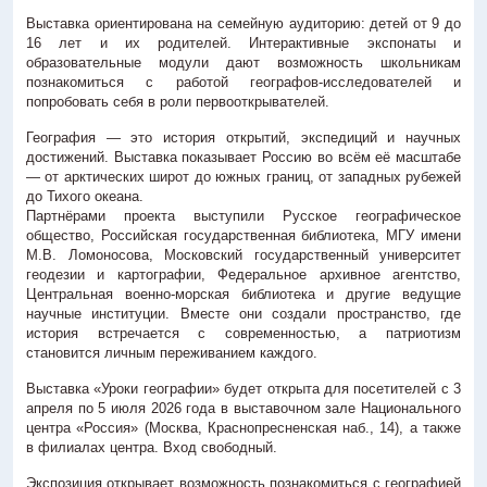
Выставка ориентирована на семейную аудиторию: детей от 9 до
16 лет и их родителей. Интерактивные экспонаты и
образовательные модули дают возможность школьникам
познакомиться с работой географов-исследователей и
попробовать себя в роли первооткрывателей.
География — это история открытий, экспедиций и научных
достижений. Выставка показывает Россию во всём её масштабе
— от арктических широт до южных границ, от западных рубежей
до Тихого океана.
Партнёрами проекта выступили Русское географическое
общество, Российская государственная библиотека, МГУ имени
М.В. Ломоносова, Московский государственный университет
геодезии и картографии, Федеральное архивное агентство,
Центральная военно-морская библиотека и другие ведущие
научные институции. Вместе они создали пространство, где
история встречается с современностью, а патриотизм
становится личным переживанием каждого.
Выставка «Уроки географии» будет открыта для посетителей с 3
апреля по 5 июля 2026 года в выставочном зале Национального
центра «Россия» (Москва, Краснопресненская наб., 14), а также
в филиалах центра. Вход свободный.
Экспозиция открывает возможность познакомиться с географией