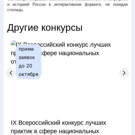
и историей России в интерактивном формате, не покидая
столицы.
Другие конкурсы
прием
п
заявок
з
до 20
д
октября
IX Всероссийский конкурс лучших
Общ
практик в сфере национальных
фол